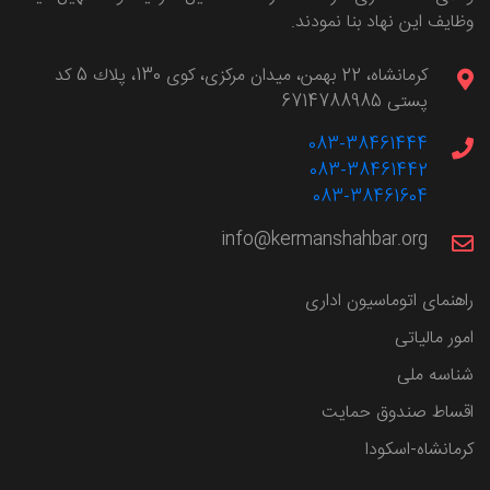
وظایف این نهاد بنا نمودند.
كرمانشاه، 22 بهمن، ميدان مركزی، كوی 130، پلاك 5 کد
پستی 6714788985
083-38461444
083-38461442
083-38461604
info@kermanshahbar.org
راهنمای اتوماسیون اداری
امور مالیاتی
شناسه ملی
اقساط صندوق حمایت
کرمانشاه-اسکودا