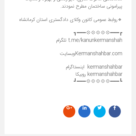
پیرامونی ساختمان مطرح نمودند.
🔹روابط عمومی کانون وکلای دادگستری استان کرمانشاه
┏━━━💠💠💠💠💠━━━┓
t.me/kanunkermanshah تلگرام
Kermanshahbar.comوبسایت
kermanshahbar اینستاگرام
kermanshahbar روبیکا
┗━━━💠💠💠💠💠━━━┛