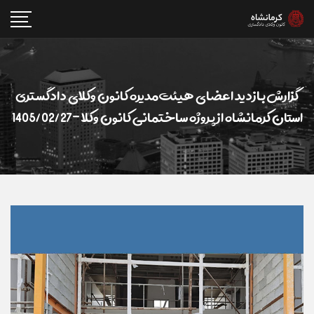
گزارش بازدید اعضای هیئت‌مدیره کانون وکلای دادگستری
استان کرمانشاه از پروژه ساختمانی کانون وکلا -1405/02/27