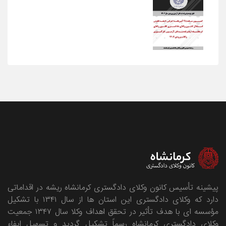
پیشینه تأسیس کانون وکلای دادگستری کرمانشاه ریشه در اقداماتی
دارد که وکلای دادگستری این استان ها از سال ۱۳۴۱ با تشکیل
مؤسسه ای با هدف تأثیر در تحقق اهداف وکلا سال ۱۳۴۷ جمعیت
وکلای دادگستری کرمانشاه رسماً تشکیل گردید و تسهیل ایفاء