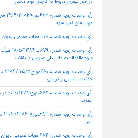
در امور کیفری مربوط به قاچاق مواد مخدر
رأی و
مرور زمان نمی شود
راي وحدت رويه شماره ۶۷۸ هيات عمومی ديوان عالي كشور راجع به مرور زمان بر جرایم و تخلفات ارزی
رأي وحدت 
و وجه‌الكفاله به دادستان عمومي و انقلاب
اقدامات تأمینی و تربیتی
انقلاب
ارش
رأي وحدت رويه شماره 684 هيأت عمومي ديوان عالي كشور درخصوص بزه قاچاق