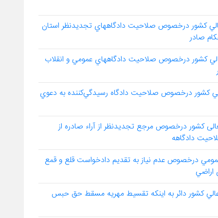
هيأت عمومي ديوانعالي كشور درخصوص صلاحيت دادگاههاي تجديدنظر استان‏‏
ام صادر
هيأت عمومي ديوانعالي كشور درخصوص صلاحيت دادگاههاي عمومي و انقلاب
أت عمومي ديوانعالي كشور درخصوص صلاحيت دادگاه رسيدگي‌كننده به دعوي
رویه شماره۷۰۶ مورخ 1-8-1386دیوانعالی کشور درخصوص مرجع تجدیدنظر از آراء صادره از
احیت دادگاهه
۲ وحدت رويه هيات عمومي درخصوص عدم نياز به تقديم دادخواست قلع و قمع
يات عمومي ديوان عالي كشور دائر به اينكه تقسيط مهريه مسقط حق حبس