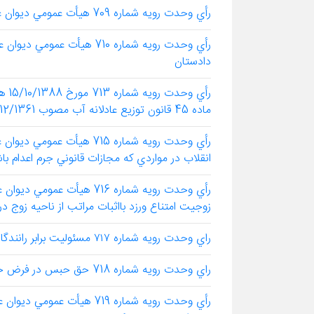
رأي وحدت رويه شماره 709 هيأت عمومي ديوان عالي كشور درخصوص صلاحيت دادگاه كيفري استان
رأي وحدت رويه شماره 710 ه
دادستان
رأي
ماده 45 قانون توزيع عادلانه آب مصوب 16/12/1361
رأي وحدت رويه شماره 715 ه
انقلاب در مواردي كه مجازات قانوني جرم اعدام با
رأي وحدت رويه شماره 716 هي
زوجيت امتناع ورزد بااثبات مراتب از ناحيه زوج در
راي وحدت رويه شماره ۷۱۷ مسئوليت برابر رانندگان در حوادث رانندگي منجر به فوت با هر ميزان تقصير
راي وحدت رويه شماره 718 حق حبس در فرض حال بودن مهريه
رأي وحدت رويه شماره 719 ه