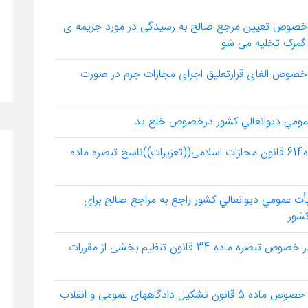
دت رویه شماره 670 مورخ10/9/1383 در خصوص تعیین مرجع صالح به رسیدگی در مورد جریمه ی
 گمرک تخلیه می شو
دت رویه شماره 671مورخ 17/9/1383 در خصوص الغای قرارتعلیق اجرای مجازات جرم در صورت
رأی وحدت رویه شماره 673مورخ6/11/1383 ماده614 قانون مجازات اسلامی((تعزیرات))ناسخ تبصره ماده
حدت رويه شماره674 مورخ 30/1/1384 هيأت عمومي ديوانعالي كشور راجع به مراجع صالح براي
شور
رأی وحدت رویه شماره 675 مورخ 13/2/1384 در خصوص تبصره ماده 34 قانون تنظیم بخشی از مقررات
رأی وحدت رویه شماره 676مورخ 10/3/1384 در خصوص ماده 5 قانون تشکیل دادگاههای عمومی و انقلاب