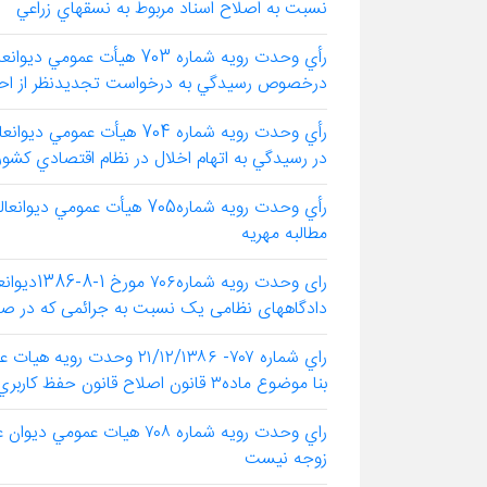
نسبت به اصلاح اسناد مربوط به نسقهاي زراعي
رأي وحدت رويه شماره 703 
درخصوص رسيدگي به درخواست تجديدنظر از احك
رأي وحدت رويه شماره 704 
در رسيدگي به اتهام اخلال در نظام اقتصادي كشور
رأي وحدت رويه شماره705 هي
مطالبه مهريه
رای وحدت 
دادگاههای نظامی یک نسبت به جرائمی که در صل
راي شماره ۷۰۷- ۱/۱۲/۱۳۸۶
بنا موضوع ماده۳ قانون اصلاح قانون حفظ كاربري اراضي
راي وحدت رويه شماره ۷۰۸ ه
زوجه نيست