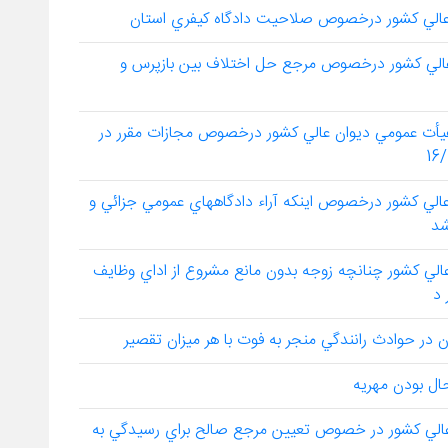
يأت عمومي ديوان عالي كشور درخصوص مرجع حل اختلاف بين بازپرس و
 وحدت رويه شماره 713 مورخ 15/10/1388 هيأت عمومي ديوان عالي كشور درخصوص مجازات مقرر در
يأت عمومي ديوان عالي كشور درخصوص اينكه آراء دادگاههاي عمومي جزائي و
شد
أت عمومي ديوان عالي كشور چنانچه زوجه بدون مانع مشروع از اداي وظايف
 د
يأت عمومي ديوان عالي كشور در خصوص تعيين مرجع صالح براي رسيدگي به