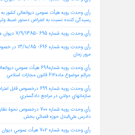
رسیدگی کننده نسبت به اعتراض دستور ضبط وثیقه
رأي وحدت رويه شماره 695 -7/9/1385 ديوان عالي كشور
رأی وحدت رویه 
مرور زمان
رأي وحدت رويه شماره698 هي
جرائم موضوع ماده612 قانون مجازات اسلامي
سازمانهاي دولتي در مراجع دادگستري
رأي وحدت رويه شماره 700 د
دادرس علي‌البدل حوزه قضائي بخش
رأي وحدت رويه شماره 702 