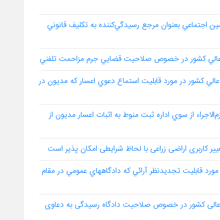
لاحيت سازمان تامين اجتماعي بعنوان مرجع رسيدگي‌كننده به تكليف قانوني
يأت عمومي ديوان عالي كشور در مورد قابليت استماع دعوي اعسار كه مديون در
سيط وجه سند لازم‌الاجراء از سوي اداره ثبت منوط به اثبات اعسار مديون از
وان عالي كشور در مورد قابليت تجديدنظر آرائي كه دادگاههاي عمومي در مقام
هیأت عمومی دیوان عالی کشور در خصوص صلاحیت دادگاه رسیدگی به دعاوی