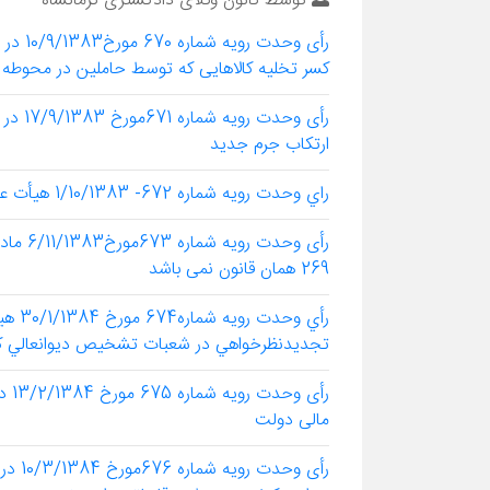
توسط
کانون وکلای دادگستری کرمانشاه
رأی وح
کسر تخلیه کالاهایی که توسط حاملین در محوطه
رأی وح
ارتکاب جرم جدید
راي وحدت رويه شماره 672- 1/10/1383 هيأت عمومي ديوانعالي كشور درخصوص خلع يد
269 همان قانون نمی باشد
رأي و
تجديدنظرخواهي در شعبات تشخيص ديوانعالي ك
مالی دولت