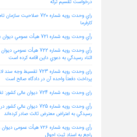
درخواست تقسيم تركه
راي وحدت رويه شماره 720 ص
كارفرما
رأي وحدت رويه شماره 721 هيأت عمومي ديوان عالي كشور در خصوص صلاحيت قضايي جرم مزاحمت تلفني
رأي وحدت رويه شماره 722 ه
اثناء رسيدگي به دعوي داين اقامه كرده است
رای وحدت رویه شماره 723 تق
پرداخت دفعتاً واحده آن در دادگاه صالح است
رای وحدت رویه شماره 724 دیوان عالی كشور: تغییر كاربری اراضی زراعی با لحاظ شرایطی امكان پذیر است
رأي وحدت رويه شماره 725 دي
رسيدگي به اعتراض معترض ثالث صادر كرده‌اند
رأی وحدت رویه شماره ۷۲۶ 
راجع به اسناد ثبت احوال