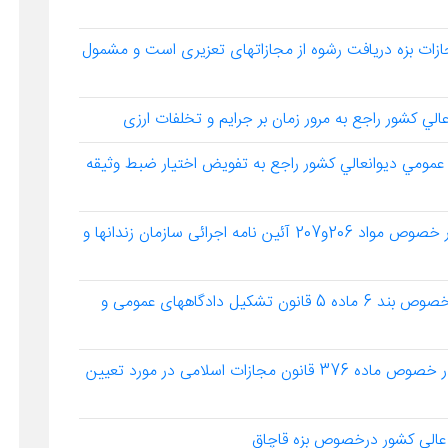
حدت رویه شماره 677مورخ14/4/1384 مجازات بزه دریافت رشوه از مجازاتهای تعزیری است و مشمول
رويه شماره 679 ـ 18/5/1384 هيأت عمومي ديوانعالي كشور راجع به تفويض اختيار ضبط وثيقه
رأی وحدت رویه شماره 680مورخ25/5 /1384 در خصوص مواد 206و207 آئین نامه اجرائی سازمان زندانها و
رأی وحدت رویه شماره 682مورخ6/10/1384 در خصوص بند 6 ماده 5 قانون تشکیل دادگاههای عمومی و
رأی وحدت رویه شماره 683مورخ 13/10/1384 در خصوص ماده 376 قانون مجازات اسلامی در مورد تعیین