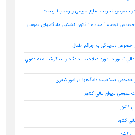
رأی وحدت رویه شماره 686مورخ 5/2/1385 در خصوص تبصره 1 ماده 20 قانون تشکیل دادگاههای عمومی
يأت عمومي ديوان عالي كشور در مورد صلاحيت دادگاه رسيدگي‌كننده به دعوي