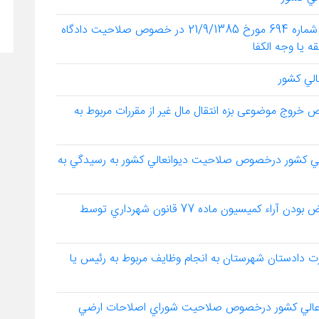
رأی وحدت رویه هیأت عمومی دیوانعالی کشور به شماره 694 مورخ 21/9/1385 در خصوص صلاحیت دادگاه
 یا وجه الکفا
شماره 696- 13/10/85 در خصوص خروج موضوعی بزه انتقال مال غیر از مقررات مربوط به
أت عمومي ديوانعالي كشور درخصوص صلاحيت ديوانعالي كشور به رسيدگي به
رأي وحدت رويه شماره 699 درخصوص قابل اعتراض بودن آراء كميسيون ماده 77 قانون شهرداري توسط
رخصوص نحوة نظارت دادستان شهرستان به انجام وظايف مربوط به رئيس يا
هيأت عمومي ديوان عالي كشور درخصوص صلاحيت شوراي‏‏ اصلاحات ارضي