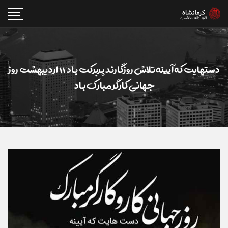
دستهایت که آیینه تلاش روزگارند پربرکت باد ۱۱ اردیبهشت روز
جهانی کارگر مبارک باد