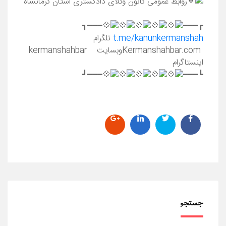
روابط عمومی کانون وکلای دادگستری استان کرمانشاه
━━━┓
┏━━━
t.me/kanunkermanshah
تلگرام
Kermanshahbar.comوبسایت kermanshahbar
اینستاگرام
━━━┛
┗━━━
جستجو