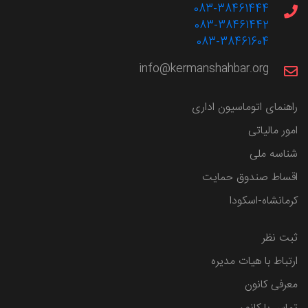
083-38461444
083-38461442
083-38461604
info@kermanshahbar.org
راهنمای اتوماسیون اداری
امور مالیاتی
شناسه ملی
اقساط صندوق حمایت
کرمانشاه-اسکودا
ثبت نظر
ارتباط با هیات مدیره
معرفی کانون