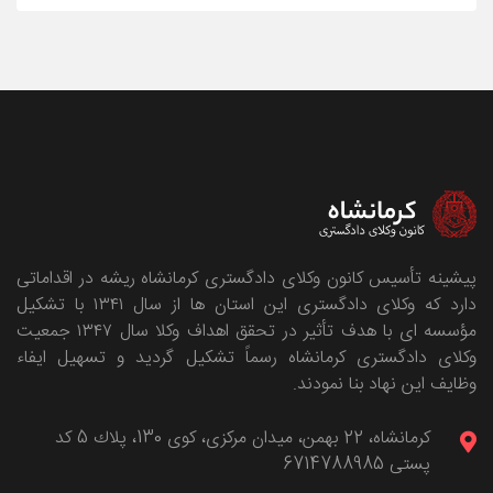
پیشینه تأسیس کانون وکلای دادگستری کرمانشاه ریشه در اقداماتی
دارد که وکلای دادگستری این استان ها از سال ۱۳۴۱ با تشکیل
مؤسسه ای با هدف تأثیر در تحقق اهداف وکلا سال ۱۳۴۷ جمعیت
وکلای دادگستری کرمانشاه رسماً تشکیل گردید و تسهیل ایفاء
وظایف این نهاد بنا نمودند.
كرمانشاه، 22 بهمن، ميدان مركزی، كوی 130، پلاك 5 کد
پستی 6714788985