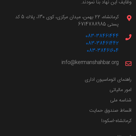
وظایف این نهاد بنا نمودند.
كرمانشاه، 22 بهمن، ميدان مركزی، كوی 130، پلاك 5 کد
پستی 6714788985
083-38461444
083-38461442
083-38461604
info@kermanshahbar.org
راهنمای اتوماسیون اداری
امور مالیاتی
شناسه ملی
اقساط صندوق حمایت
کرمانشاه-اسکودا