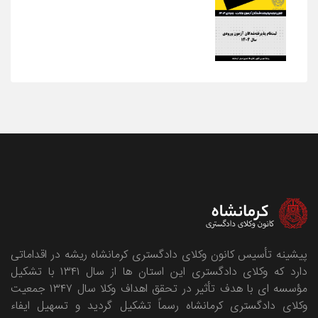
پیشینه تأسیس کانون وکلای دادگستری کرمانشاه ریشه در اقداماتی
دارد که وکلای دادگستری این استان ها از سال ۱۳۴۱ با تشکیل
مؤسسه ای با هدف تأثیر در تحقق اهداف وکلا سال ۱۳۴۷ جمعیت
وکلای دادگستری کرمانشاه رسماً تشکیل گردید و تسهیل ایفاء