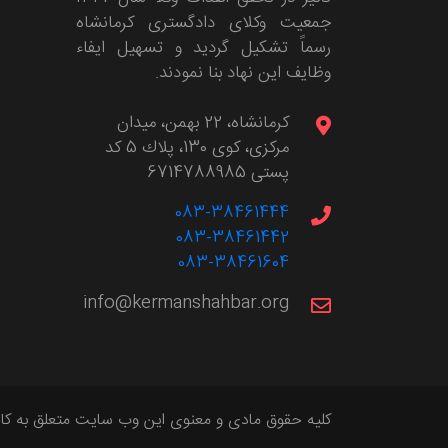
جمعیت وکلای دادگستری کرمانشاه
رسماً تشکیل گردید و تسهیل ایفاء
وظایف این نهاد بنا نمودند.
كرمانشاه، 22 بهمن، ميدان
مركزی، كوی 130، پلاك 5 کد
پستی 6714788985
083-38461444
083-38461442
083-38461604
info@kermanshahbar.org
کلیه حقوق مادی و معنوی این وب سایت متعلق به کان