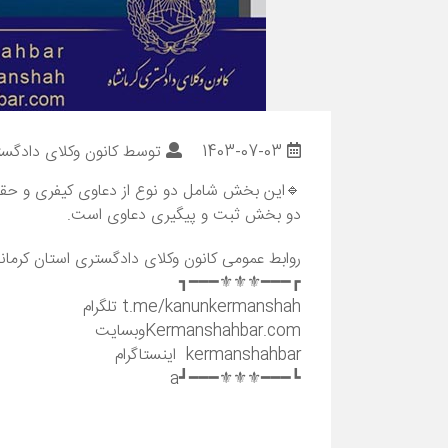
1403-07-03
توسط
کانون وکلای دادگست
🔹این بخش شامل دو نوع از دعاوی کیفری و حقو
دو بخش ثبت و پیگیری دعاوی است.
روابط عمومی کانون وکلای دادگستری استان کرمان
┏━━━⚜️⚜️⚜️━━━┓
t.me/kanunkermanshah تلگرام
Kermanshahbar.comوبسایت
kermanshahbar اینستاگرام
┗━━━⚜️⚜️⚜️━━━┛a