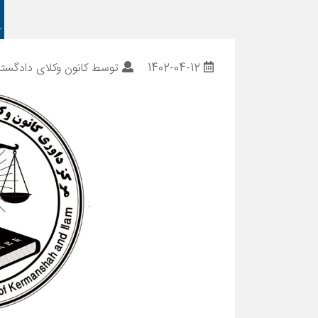
1402-04-12
توسط
کانون وکلای دادگستر
.