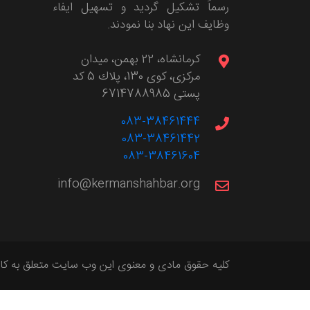
رسماً تشکیل گردید و تسهیل ایفاء
وظایف این نهاد بنا نمودند.
كرمانشاه، 22 بهمن، ميدان
مركزی، كوی 130، پلاك 5 کد
پستی 6714788985
083-38461444
083-38461442
083-38461604
info@kermanshahbar.org
کلیه حقوق مادی و معنوی این وب سایت متعلق به کان