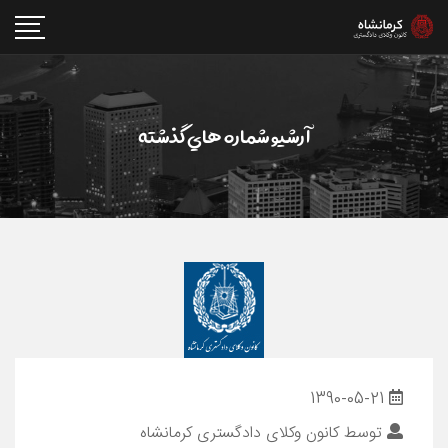
آرشيو شماره هاي گذشته
1390-05-21
توسط
کانون وکلای دادگستری کرمانشاه