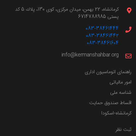
كرمانشاه، 22 بهمن، ميدان مركزی، كوی 130، پلاك 5 کد
پستی 6714788985
083-38461444
083-38461442
083-38461604
info@kermanshahbar.org
راهنمای اتوماسیون اداری
امور مالیاتی
شناسه ملی
اقساط صندوق حمایت
کرمانشاه-اسکودا
ثبت نظر