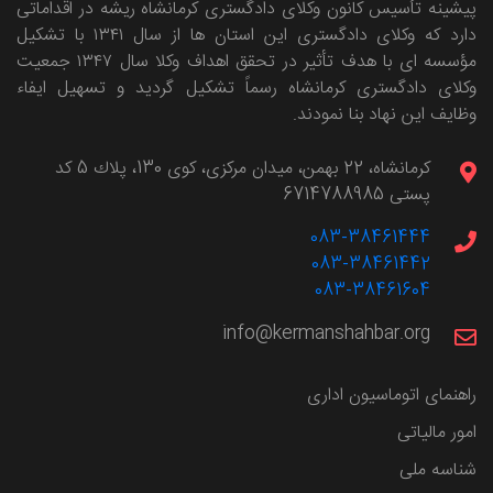
پیشینه تأسیس کانون وکلای دادگستری کرمانشاه ریشه در اقداماتی
دارد که وکلای دادگستری این استان ها از سال ۱۳۴۱ با تشکیل
مؤسسه ای با هدف تأثیر در تحقق اهداف وکلا سال ۱۳۴۷ جمعیت
وکلای دادگستری کرمانشاه رسماً تشکیل گردید و تسهیل ایفاء
وظایف این نهاد بنا نمودند.
كرمانشاه، 22 بهمن، ميدان مركزی، كوی 130، پلاك 5 کد
پستی 6714788985
083-38461444
083-38461442
083-38461604
info@kermanshahbar.org
راهنمای اتوماسیون اداری
امور مالیاتی
شناسه ملی