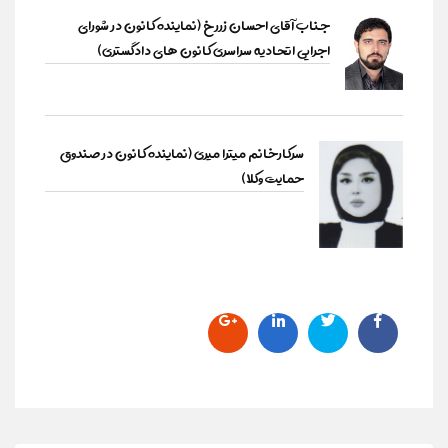
جناب آقای احسان زررخ (نماینده کانون در شورای
اجرایی اتحادیه سراسری کانون های دادگستری)
سرکارخانم میترا میری (نماینده کانون در صندوق
حمایت وکلا)