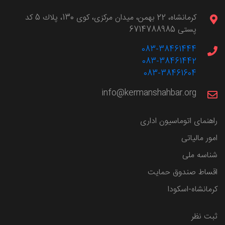
كرمانشاه، 22 بهمن، ميدان مركزی، كوی 130، پلاك 5 کد
پستی 6714788985
083-38461444
083-38461442
083-38461604
info@kermanshahbar.org
راهنمای اتوماسیون اداری
امور مالیاتی
شناسه ملی
اقساط صندوق حمایت
کرمانشاه-اسکودا
ثبت نظر