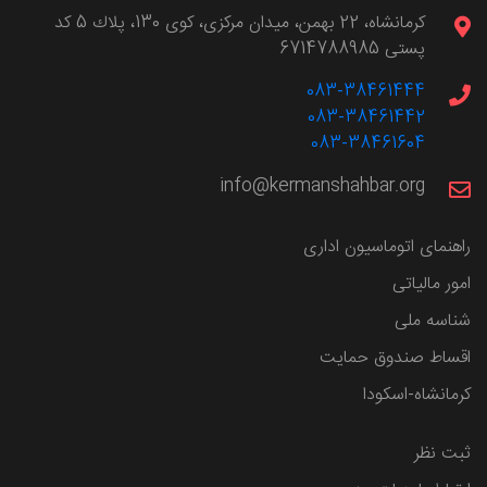
كرمانشاه، 22 بهمن، ميدان مركزی، كوی 130، پلاك 5 کد
پستی 6714788985
083-38461444
083-38461442
083-38461604
info@kermanshahbar.org
راهنمای اتوماسیون اداری
امور مالیاتی
شناسه ملی
اقساط صندوق حمایت
کرمانشاه-اسکودا
ثبت نظر