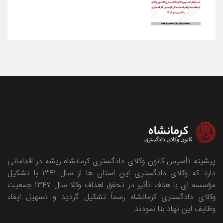
پیشینه تأسیس کانون وکلای دادگستری کرمانشاه ریشه در اقداماتی
دارد که وکلای دادگستری این استان ها از سال ۱۳۴۱ با تشکیل
مؤسسه ای با هدف تأثیر در تحقق اهداف وکلا سال ۱۳۴۷ جمعیت
وکلای دادگستری کرمانشاه رسماً تشکیل گردید و تسهیل ایفاء
وظایف این نهاد بنا نمودند.