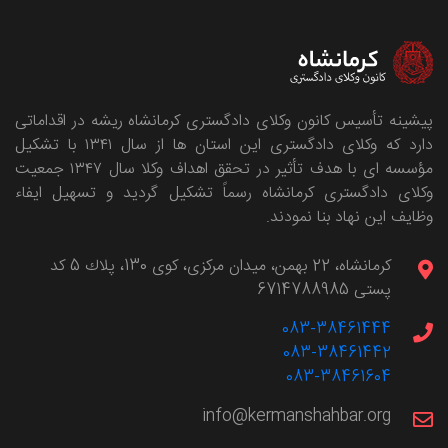
پیشینه تأسیس کانون وکلای دادگستری کرمانشاه ریشه در اقداماتی
دارد که وکلای دادگستری این استان ها از سال ۱۳۴۱ با تشکیل
مؤسسه ای با هدف تأثیر در تحقق اهداف وکلا سال ۱۳۴۷ جمعیت
وکلای دادگستری کرمانشاه رسماً تشکیل گردید و تسهیل ایفاء
وظایف این نهاد بنا نمودند.
كرمانشاه، 22 بهمن، ميدان مركزی، كوی 130، پلاك 5 کد
پستی 6714788985
083-38461444
083-38461442
083-38461604
info@kermanshahbar.org