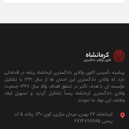
پیشینه تأسیس کانون وکلای دادگستری کرمانشاه ریشه در اقداماتی
دارد که وکلای دادگستری این استان ها از سال ۱۳۴۱ با تشکیل
مؤسسه ای با هدف تأثیر در تحقق اهداف وکلا سال ۱۳۴۷ جمعیت
وکلای دادگستری کرمانشاه رسماً تشکیل گردید و تسهیل ایفاء
وظایف این نهاد بنا نمودند.
كرمانشاه، 22 بهمن، ميدان مركزی، كوی 130، پلاك 5 کد
پستی 6714788985