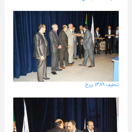
تحليف 1389 زررخ