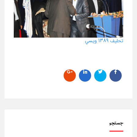
تحليف 1389 ويسي
جستجو