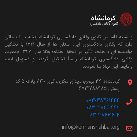
پیشینه تأسیس کانون وکلای دادگستری کرمانشاه ریشه در اقداماتی
دارد که وکلای دادگستری این استان ها از سال ۱۳۴۱ با تشکیل
مؤسسه ای با هدف تأثیر در تحقق اهداف وکلا سال ۱۳۴۷ جمعیت
وکلای دادگستری کرمانشاه رسماً تشکیل گردید و تسهیل ایفاء
وظایف این نهاد بنا نمودند.
كرمانشاه، 22 بهمن، ميدان مركزی، كوی 130، پلاك 5 کد
پستی 6714788985
083-38461444
083-38461442
083-38461604
info@kermanshahbar.org