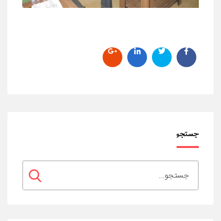
جستجو