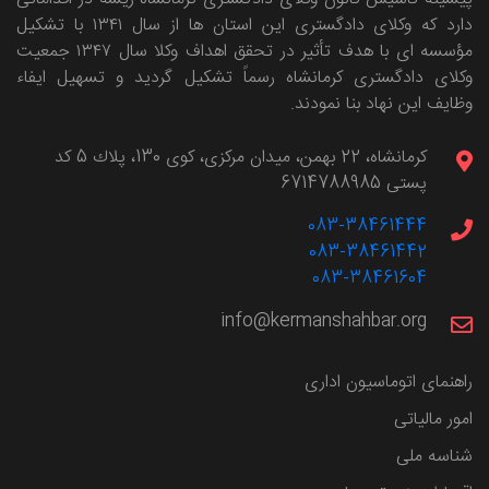
دارد که وکلای دادگستری این استان ها از سال ۱۳۴۱ با تشکیل
مؤسسه ای با هدف تأثیر در تحقق اهداف وکلا سال ۱۳۴۷ جمعیت
وکلای دادگستری کرمانشاه رسماً تشکیل گردید و تسهیل ایفاء
وظایف این نهاد بنا نمودند.
كرمانشاه، 22 بهمن، ميدان مركزی، كوی 130، پلاك 5 کد
پستی 6714788985
083-38461444
083-38461442
083-38461604
info@kermanshahbar.org
راهنمای اتوماسیون اداری
امور مالیاتی
شناسه ملی