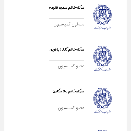
سرکارخانم سمیه قنبری
مسئول کمیسیون
سرکارخانم گلناز باقرپور
عضو کمیسیون
سرکارخانم بیتا بیگلری
عضو کمیسیون