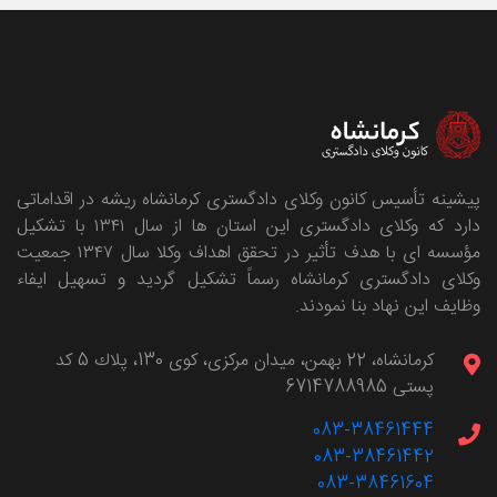
پیشینه تأسیس کانون وکلای دادگستری کرمانشاه ریشه در اقداماتی
دارد که وکلای دادگستری این استان ها از سال ۱۳۴۱ با تشکیل
مؤسسه ای با هدف تأثیر در تحقق اهداف وکلا سال ۱۳۴۷ جمعیت
وکلای دادگستری کرمانشاه رسماً تشکیل گردید و تسهیل ایفاء
وظایف این نهاد بنا نمودند.
كرمانشاه، 22 بهمن، ميدان مركزی، كوی 130، پلاك 5 کد
پستی 6714788985
083-38461444
083-38461442
083-38461604